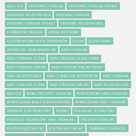
BAZA PLU
DRUKARKA FISKALNA
DRUKARKA FISKALNA POSNET
DRUKARKA REJESTRUJĄCA
DRUKARKI FISKALNE
DRUKARKI FISKALNE POSNET
DRUKARKI REJESTRUJĄCE
E-PARAGON FISKALNY
EKRAN DOTYKOWY
ELEKTRONICZNA KOPIA PARAGONÓW
ELZAB
ELZAB SIGMA
INTERFEJSY KOMUNIKACYJNE
KASA FISKALNA
KASA FISKALNA ELZAB
KASA FISKALNA ELZAB SIGMA
KASA FISKALNA ONLINE
KASA FISKALNA ONLINE READY
KASA REJESTRUJĄCA
KASA Z PANELEM DOTYKOWYM
KASY FISKALNE
KASY FISKALNE ELZAB
KASY FISKALNE ONLINE
KASY REJESTRUJĄCE
NOVITUS
NOWE PRZEPISY FISKALNE
NOWOCZESNA KASA FISKALNA
NOWOCZESNA WAGA ELEKTRONICZNA
NOWOCZESNE KASY FISKALNE
PARAGON ELEKTRONICZNY
POSNET
PRZEGLĄD TECHNICZNY
PRZEGLĄD TECHNICZNY KASY FISKALNEJ
PRZEPISY FISKALNE
ROZPORZĄDZENIE MF
SYSTEM KAS ONLINE
TERMINALE PŁATNICZE