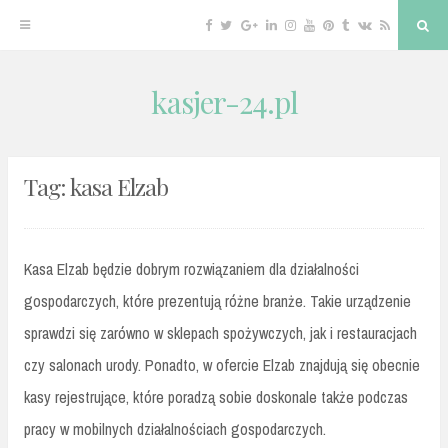
Facebook
Twitter
Google
Linkedin
Instagram
YouTube
Pinterest
Tumblr
VK
RSS
Sea
Plus
kasjer-24.pl
Skip
to
content
Tag:
kasa Elzab
Kasa Elzab będzie dobrym rozwiązaniem dla działalności
gospodarczych, które prezentują różne branże. Takie urządzenie
sprawdzi się zarówno w sklepach spożywczych, jak i restauracjach
czy salonach urody. Ponadto, w ofercie Elzab znajdują się obecnie
kasy rejestrujące, które poradzą sobie doskonale także podczas
pracy w mobilnych działalnościach gospodarczych.