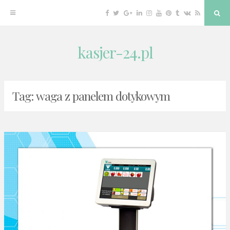
Facebook
Twitter
Google
Linkedin
Instagram
YouTube
Pinterest
Tumblr
VK
RSS
Sea
Plus
kasjer-24.pl
Skip
to
content
Tag:
waga z panelem dotykowym