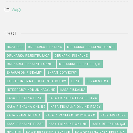
Wagi
TAGI
BAZA PLU
DRUKARKA FISKALNA
DRUKARKA FISKALNA POSNET
DRUKARKA REJESTRUJĄCA
DRUKARKI FISKALNE
DRUKARKI FISKALNE POSNET
DRUKARKI REJESTRUJĄCE
E-PARAGON FISKALNY
EKRAN DOTYKOWY
ELEKTRONICZNA KOPIA PARAGONÓW
ELZAB
ELZAB SIGMA
INTERFEJSY KOMUNIKACYJNE
KASA FISKALNA
KASA FISKALNA ELZAB
KASA FISKALNA ELZAB SIGMA
KASA FISKALNA ONLINE
KASA FISKALNA ONLINE READY
KASA REJESTRUJĄCA
KASA Z PANELEM DOTYKOWYM
KASY FISKALNE
KASY FISKALNE ELZAB
KASY FISKALNE ONLINE
KASY REJESTRUJĄCE
NOVITUS
NOWE PRZEPISY FISKALNE
NOWOCZESNA KASA FISKALNA