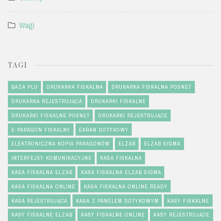
Wagi
TAGI
BAZA PLU
DRUKARKA FISKALNA
DRUKARKA FISKALNA POSNET
DRUKARKA REJESTRUJĄCA
DRUKARKI FISKALNE
DRUKARKI FISKALNE POSNET
DRUKARKI REJESTRUJĄCE
E-PARAGON FISKALNY
EKRAN DOTYKOWY
ELEKTRONICZNA KOPIA PARAGONÓW
ELZAB
ELZAB SIGMA
INTERFEJSY KOMUNIKACYJNE
KASA FISKALNA
KASA FISKALNA ELZAB
KASA FISKALNA ELZAB SIGMA
KASA FISKALNA ONLINE
KASA FISKALNA ONLINE READY
KASA REJESTRUJĄCA
KASA Z PANELEM DOTYKOWYM
KASY FISKALNE
KASY FISKALNE ELZAB
KASY FISKALNE ONLINE
KASY REJESTRUJĄCE