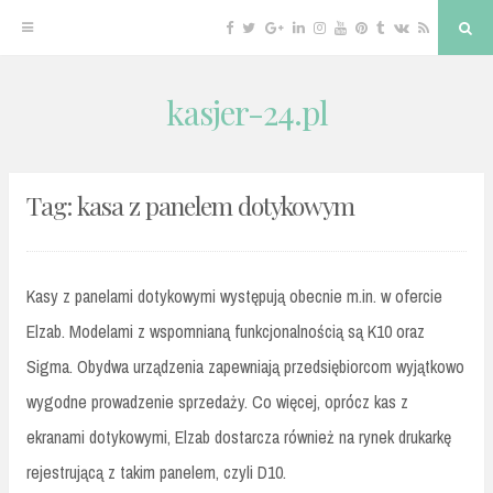
Facebook
Twitter
Google
Linkedin
Instagram
YouTube
Pinterest
Tumblr
VK
RSS
Sea
Plus
kasjer-24.pl
Skip
to
content
Tag:
kasa z panelem dotykowym
Kasy z panelami dotykowymi występują obecnie m.in. w ofercie
Elzab. Modelami z wspomnianą funkcjonalnością są K10 oraz
Sigma. Obydwa urządzenia zapewniają przedsiębiorcom wyjątkowo
wygodne prowadzenie sprzedaży. Co więcej, oprócz kas z
ekranami dotykowymi, Elzab dostarcza również na rynek drukarkę
rejestrującą z takim panelem, czyli D10.