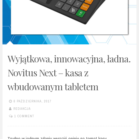
Wyjątkowa, innowacyjna, ładna.
Novitus Next – kasa z
wbudowanym tabletem
6 PAŹDZIERNIKA, 2017
REDAKCJA
1 COMMENT
Trudno w jednym zdaniu wyrazić opinię na temat kasy