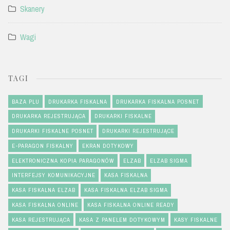
Skanery
Wagi
TAGI
BAZA PLU
DRUKARKA FISKALNA
DRUKARKA FISKALNA POSNET
DRUKARKA REJESTRUJĄCA
DRUKARKI FISKALNE
DRUKARKI FISKALNE POSNET
DRUKARKI REJESTRUJĄCE
E-PARAGON FISKALNY
EKRAN DOTYKOWY
ELEKTRONICZNA KOPIA PARAGONÓW
ELZAB
ELZAB SIGMA
INTERFEJSY KOMUNIKACYJNE
KASA FISKALNA
KASA FISKALNA ELZAB
KASA FISKALNA ELZAB SIGMA
KASA FISKALNA ONLINE
KASA FISKALNA ONLINE READY
KASA REJESTRUJĄCA
KASA Z PANELEM DOTYKOWYM
KASY FISKALNE