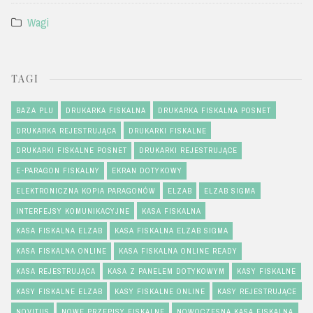
Wagi
TAGI
BAZA PLU
DRUKARKA FISKALNA
DRUKARKA FISKALNA POSNET
DRUKARKA REJESTRUJĄCA
DRUKARKI FISKALNE
DRUKARKI FISKALNE POSNET
DRUKARKI REJESTRUJĄCE
E-PARAGON FISKALNY
EKRAN DOTYKOWY
ELEKTRONICZNA KOPIA PARAGONÓW
ELZAB
ELZAB SIGMA
INTERFEJSY KOMUNIKACYJNE
KASA FISKALNA
KASA FISKALNA ELZAB
KASA FISKALNA ELZAB SIGMA
KASA FISKALNA ONLINE
KASA FISKALNA ONLINE READY
KASA REJESTRUJĄCA
KASA Z PANELEM DOTYKOWYM
KASY FISKALNE
KASY FISKALNE ELZAB
KASY FISKALNE ONLINE
KASY REJESTRUJĄCE
NOVITUS
NOWE PRZEPISY FISKALNE
NOWOCZESNA KASA FISKALNA