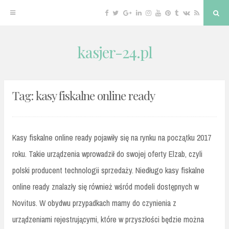
Facebook
Twitter
Google
Linkedin
Instagram
YouTube
Pinterest
Tumblr
VK
RSS
Sea
Plus
kasjer-24.pl
Skip
to
content
Tag:
kasy fiskalne online ready
Kasy fiskalne online ready pojawiły się na rynku na początku 2017
roku. Takie urządzenia wprowadził do swojej oferty Elzab, czyli
polski producent technologii sprzedaży. Niedługo kasy fiskalne
online ready znalazły się również wśród modeli dostępnych w
Novitus. W obydwu przypadkach mamy do czynienia z
urządzeniami rejestrującymi, które w przyszłości będzie można