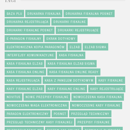
TAGI
BAZA PLU
DRUKARKA FISKALNA
DRUKARKA FISKALNA POSNET
DRUKARKA REJESTRUJĄCA
DRUKARKI FISKALNE
DRUKARKI FISKALNE POSNET
DRUKARKI REJESTRUJĄCE
E-PARAGON FISKALNY
EKRAN DOTYKOWY
ELEKTRONICZNA KOPIA PARAGONÓW
ELZAB
ELZAB SIGMA
INTERFEJSY KOMUNIKACYJNE
KASA FISKALNA
KASA FISKALNA ELZAB
KASA FISKALNA ELZAB SIGMA
KASA FISKALNA ONLINE
KASA FISKALNA ONLINE READY
KASA REJESTRUJĄCA
KASA Z PANELEM DOTYKOWYM
KASY FISKALNE
KASY FISKALNE ELZAB
KASY FISKALNE ONLINE
KASY REJESTRUJĄCE
NOVITUS
NOWE PRZEPISY FISKALNE
NOWOCZESNA KASA FISKALNA
NOWOCZESNA WAGA ELEKTRONICZNA
NOWOCZESNE KASY FISKALNE
PARAGON ELEKTRONICZNY
POSNET
PRZEGLĄD TECHNICZNY
PRZEGLĄD TECHNICZNY KASY FISKALNEJ
PRZEPISY FISKALNE