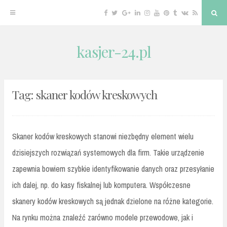
Facebook
Twitter
Google
Linkedin
Instagram
YouTube
Pinterest
Tumblr
VK
RSS
Sea
Plus
kasjer-24.pl
Skip
to
content
Tag:
skaner kodów kreskowych
Skaner kodów kreskowych stanowi niezbędny element wielu
dzisiejszych rozwiązań systemowych dla firm. Takie urządzenie
zapewnia bowiem szybkie identyfikowanie danych oraz przesyłanie
ich dalej, np. do kasy fiskalnej lub komputera. Współczesne
skanery kodów kreskowych są jednak dzielone na różne kategorie.
Na rynku można znaleźć zarówno modele przewodowe, jak i