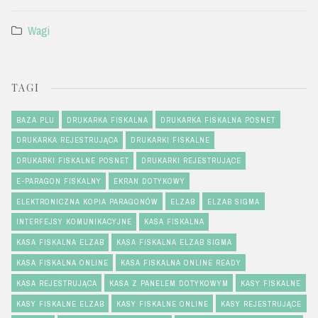
Wagi
TAGI
BAZA PLU
DRUKARKA FISKALNA
DRUKARKA FISKALNA POSNET
DRUKARKA REJESTRUJĄCA
DRUKARKI FISKALNE
DRUKARKI FISKALNE POSNET
DRUKARKI REJESTRUJĄCE
E-PARAGON FISKALNY
EKRAN DOTYKOWY
ELEKTRONICZNA KOPIA PARAGONÓW
ELZAB
ELZAB SIGMA
INTERFEJSY KOMUNIKACYJNE
KASA FISKALNA
KASA FISKALNA ELZAB
KASA FISKALNA ELZAB SIGMA
KASA FISKALNA ONLINE
KASA FISKALNA ONLINE READY
KASA REJESTRUJĄCA
KASA Z PANELEM DOTYKOWYM
KASY FISKALNE
KASY FISKALNE ELZAB
KASY FISKALNE ONLINE
KASY REJESTRUJĄCE